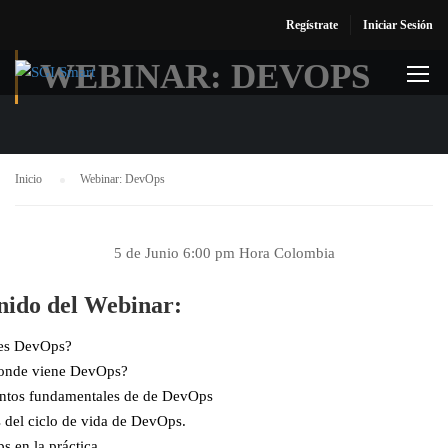
Regístrate
Iniciar Sesión
WEBINAR: DEVOPS
Inicio
Webinar: DevOps
5 de Junio 6:00 pm Hora Colombia
nido del Webinar:
es DevOps?
onde viene DevOps?
ntos fundamentales de de DevOps
 del ciclo de vida de DevOps.
 en la práctica.