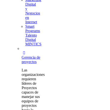
Digital
y
Negocios
en
Internet
Smart
Programs
Talento
Digital
MINTICS
Gerencia de
proyectos
Las
organizaciones
requieren
líderes de
Proyectos
capaces de
manejar sus
equipos de
proyectos
hacia la