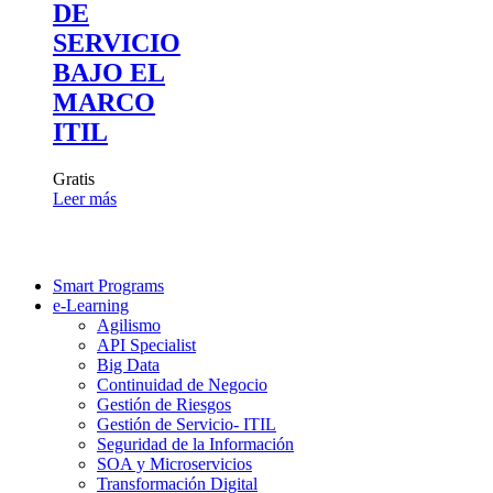
DE
SERVICIO
BAJO EL
MARCO
ITIL
Gratis
Leer más
Smart Programs
e-Learning
Agilismo
API Specialist
Big Data
Continuidad de Negocio
Gestión de Riesgos
Gestión de Servicio- ITIL
Seguridad de la Información
SOA y Microservicios
Transformación Digital