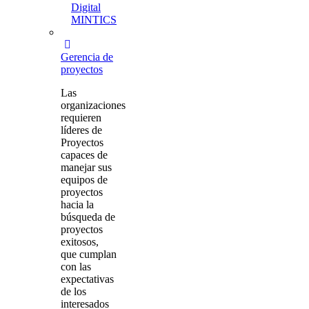
Digital
MINTICS
Gerencia de
proyectos
Las
organizaciones
requieren
líderes de
Proyectos
capaces de
manejar sus
equipos de
proyectos
hacia la
búsqueda de
proyectos
exitosos,
que cumplan
con las
expectativas
de los
interesados