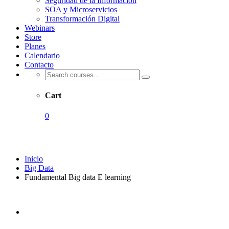
Seguridad de la Información
SOA y Microservicios
Transformación Digital
Webinars
Store
Planes
Calendario
Contacto
Cart
0
Shop
Inicio
Big Data
Fundamental Big data E learning