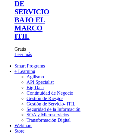
DE
SERVICIO
BAJO EL
MARCO
ITIL
Gratis
Leer más
Smart Programs
e-Learning
Agilismo
API Specialist
Big Data
Continuidad de Negocio
Gestión de Riesgos
Gestión de Servicio- ITIL
Seguridad de la Información
SOA y Microservicios
Transformación Digital
Webinars
Store