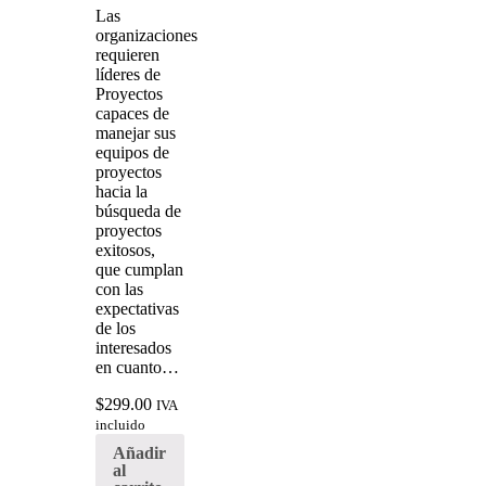
Las
organizaciones
requieren
líderes de
Proyectos
capaces de
manejar sus
equipos de
proyectos
hacia la
búsqueda de
proyectos
exitosos,
que cumplan
con las
expectativas
de los
interesados
en cuanto…
$
299.00
IVA
incluido
Añadir
al