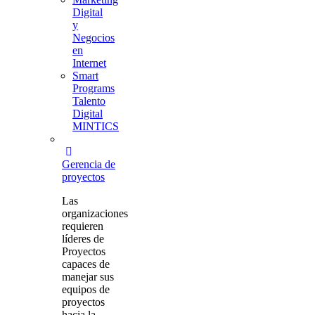
Digital
y
Negocios
en
Internet
Smart
Programs
Talento
Digital
MINTICS
Gerencia de
proyectos
Las
organizaciones
requieren
líderes de
Proyectos
capaces de
manejar sus
equipos de
proyectos
hacia la