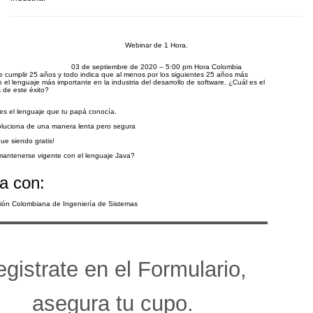
Webinar de 1 Hora.
03 de septiembre de 2020 – 5:00 pm Hora Colombia
 cumplir 25 años y todo indica que al menos por los siguientes 25 años más
 el lenguaje más importante en la industria del desarrollo de software. ¿Cuál es el
s de este éxito?
es el lenguaje que tu papá conocía.
luciona de una manera lenta pero segura
gue siendo gratis!
antenerse vigente con el lenguaje Java?
a con:
ión Colombiana de Ingeniería de Sistemas
gistrate en el Formulario,
asegura tu cupo.